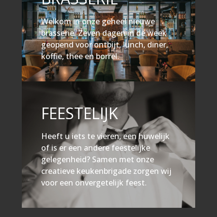
Welkom in onze geheel nieuwe
brasserie.
Zeven dagen in de week
geopend voor ontbijt, lunch, diner,
koffie, thee en borrel.
FEESTELIJK
Heeft u iets te vieren, een huwelijk
of is er een andere feestelijke
gelegenheid? Samen met onze
creatieve keukenbrigade zorgen wij
voor een onvergetelijk feest.