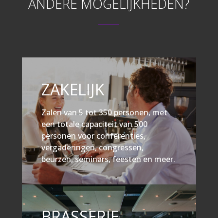
ANDERE MOGELIJKHEDEN?
ZAKELIJK
Zalen van 5 tot 350 personen, met
een totale capaciteit van 500
personen voor conferenties,
vergaderingen, congressen,
beurzen, seminars, feesten en meer.
BRASSERIE